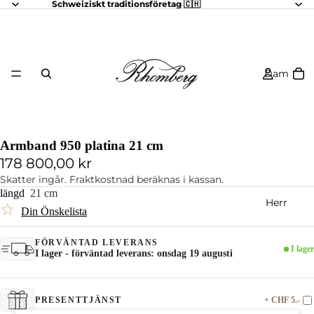
Schweiziskt traditionsföretag 🇨🇭
Dam
Armband 950 platina 21 cm
178 800,00 kr
Skatter ingår. Fraktkostnad beräknas i kassan.
längd
21 cm
Herr
☆
Din Önskelista
FÖRVÄNTAD LEVERANS
I lager
I lager - förväntad leverans: onsdag 19 augusti
+ CHF 5.-
PRESENTTJÄNST