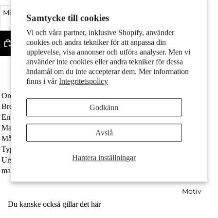
Par
Minska kvantitet
Samtycke till cookies
Öka kvantitet
Vi och våra partner, inklusive Shopify, använder
cookies och andra tekniker för att anpassa din
Lägg till i varukorgen
upplevelse, visa annonser och utföra analyser. Men vi
Made in Germany
använder inte cookies eller andra tekniker för dessa
Platina är en ädelmetall med hög hårdhet och densitet
ändamål om du inte accepterar dem. Mer information
Fri frakt
finns i vår
Integritetspolicy
Ordernummer
609878
Barn
Bredd
10 mm
Godkänn
Enhet
Styck
Materialtjocklek
3 mm
Avslå
Målgrupp
Män
Typ av smycken
Armband
Hantera inställningar
Ursprung
Made in Germany
material
950 platina
Motiv
Du kanske också gillar det här