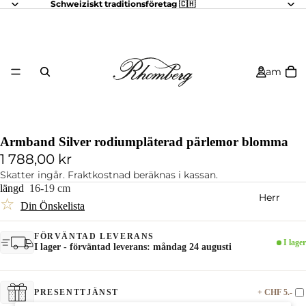
Schweiziskt traditionsföretag 🇨🇭
Dam
Armband Silver rodiumpläterad pärlemor blomma
1 788,00 kr
Skatter ingår. Fraktkostnad beräknas i kassan.
längd
16-19 cm
Herr
☆
Din Önskelista
FÖRVÄNTAD LEVERANS
I lager
I lager - förväntad leverans: måndag 24 augusti
+ CHF 5.-
PRESENTTJÄNST