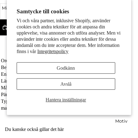
Par
Minska kvantitet
Samtycke till cookies
Öka kvantitet
Vi och våra partner, inklusive Shopify, använder
cookies och andra tekniker för att anpassa din
Lägg till i varukorgen
upplevelse, visa annonser och utföra analyser. Men vi
Fint silver med stämpel 925
använder inte cookies eller andra tekniker för dessa
Med skimrande pärlemor
ändamål om du inte accepterar dem. Mer information
Fri frakt
finns i vår
Integritetspolicy
Ordernummer
609155
Barn
Beläggning
rodiumpläterad
Godkänn
Enhet
Styck
Längd justerbar upp till
19 cm
Avslå
Målgrupp
damer
Pärlor
pärlemor
Hantera inställningar
Typ av smycken
Armband
material
Silver
Motiv
Du kanske också gillar det här