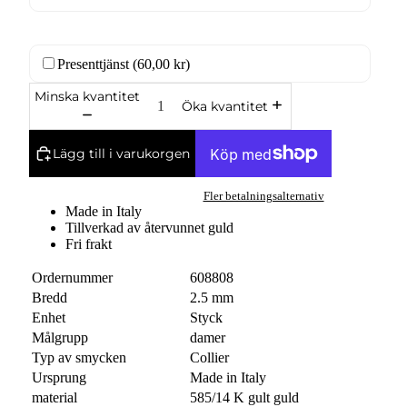
Presenttjänst (
60,00 kr
)
Minska kvantitet
Öka kvantitet
Lägg till i varukorgen
Fler betalningsalternativ
Made in Italy
Tillverkad av återvunnet guld
Fri frakt
Ordernummer
608808
Bredd
2.5 mm
Enhet
Styck
Målgrupp
damer
Typ av smycken
Collier
Ursprung
Made in Italy
material
585/14 K gult guld