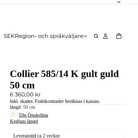
SEK
Region- och språkväljare
Collier 585/14 K gult guld
50 cm
6 360,00 kr
Inkl. skatter.
Fraktkostnader
beräknas i kassan.
längd
50 cm
☆
Din Önskelista
Kedjans längd
Leveranstid ca 2 veckor