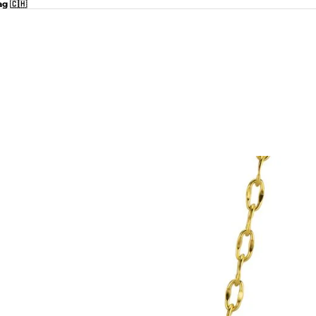
ag 🇨🇭