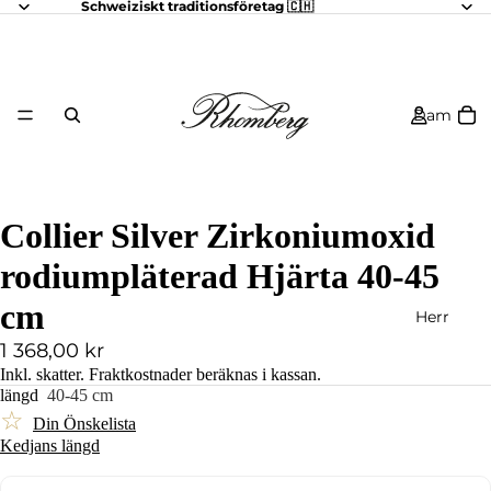
Schweiziskt traditionsföretag 🇨🇭
Dam
Collier Silver Zirkoniumoxid
rodiumpläterad Hjärta 40-45
cm
Herr
1 368,00 kr
Inkl. skatter.
Fraktkostnader
beräknas i kassan.
längd
40-45 cm
☆
Din Önskelista
Kedjans längd