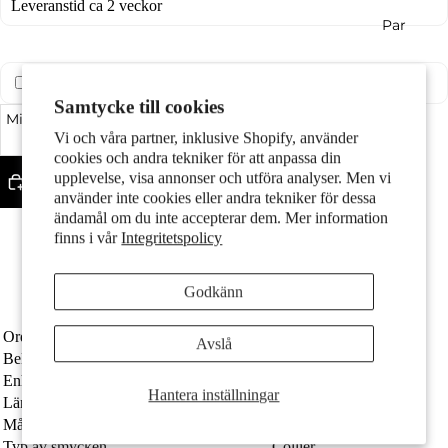
Leveranstid ca 2 veckor
Par
Presenttjänst (
60,00 kr
)
Samtycke till cookies
Minska kvantitet
Öka kvantitet
Vi och våra partner, inklusive Shopify, använder
cookies och andra tekniker för att anpassa din
upplevelse, visa annonser och utföra analyser. Men vi
Lägg till i varukorgen
använder inte cookies eller andra tekniker för dessa
Barn
ändamål om du inte accepterar dem. Mer information
Fler betalningsalternativ
finns i vår
Integritetspolicy
Fint silver med stämpel 925
Med gnistrande zirkonia
Längden är justerbar upp till 45 cm
Godkänn
Fri frakt
Ordernummer
608963
Avslå
Beläggning
rodiumpläterad
Enhet
Styck
Motiv
Hantera inställningar
Längd justerbar upp till
45 cm
Målgrupp
Flicka
Typ av smycken
Collier