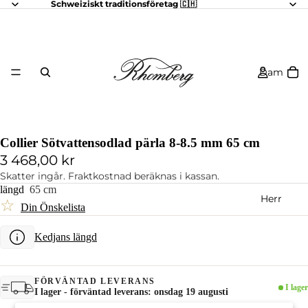
Schweiziskt traditionsföretag 🇨🇭
Dam
Collier Sötvattensodlad pärla 8-8.5 mm 65 cm
3 468,00 kr
Skatter ingår. Fraktkostnad beräknas i kassan.
längd
65 cm
Herr
☆
Din Önskelista
Kedjans längd
FÖRVÄNTAD LEVERANS
I lager
I lager - förväntad leverans: onsdag 19 augusti