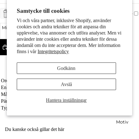
Par
Samtycke till cookies
+ CHF 5.-
PRESENTTJÄNST
Vi och våra partner, inklusive Shopify, använder
cookies och andra tekniker för att anpassa din
Minska kvantitet
Öka kvantitet
upplevelse, visa annonser och utföra analyser. Men vi
använder inte cookies eller andra tekniker för dessa
ändamål om du inte accepterar dem. Mer information
Lägg till i varukorgen
finns i vår
Integritetspolicy
Med skimrande Sötvattensodlad pärla
Pärldiametern är till
Barn
Godkänn
Fri frakt
Ordernummer
609262
Avslå
Enhet
Styck
Målgrupp
damer
Hantera inställningar
Pärlor
Sötvattensodlad pärla 8-8.5 mm
Typ av smycken
Collier
Motiv
Du kanske också gillar det här