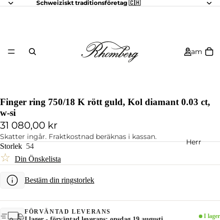
Schweiziskt traditionsföretag 🇨🇭
Dam
Finger ring 750/18 K rött guld, Kol diamant 0.03 ct,
w-si
31 080,00 kr
Skatter ingår. Fraktkostnad beräknas i kassan.
Herr
Storlek
54
☆
Din Önskelista
Bestäm din ringstorlek
FÖRVÄNTAD LEVERANS
I lager
I lager - förväntad leverans: onsdag 19 augusti