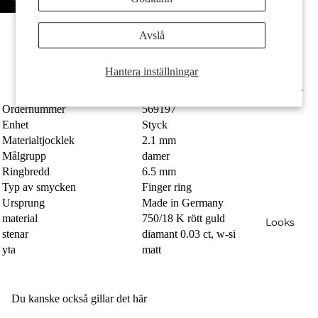
Made in Germany
Tillverkad av återvunnet guld
Avslå
Kan graveras individuellt
Med en gnistrande diamant i w-si kvalitet
Ringbredden är 6.5 mm
Hantera inställningar
Fri frakt
Presenter
Ordernummer
569197
Enhet
Styck
Materialtjocklek
2.1 mm
Målgrupp
damer
Ringbredd
6.5 mm
Typ av smycken
Finger ring
Ursprung
Made in Germany
material
750/18 K rött guld
Looks
stenar
diamant 0.03 ct, w-si
yta
matt
Du kanske också gillar det här