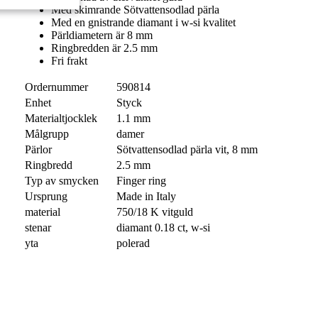
Med skimrande Sötvattensodlad pärla
Med en gnistrande diamant i w-si kvalitet
Pärldiametern är 8 mm
Ringbredden är 2.5 mm
Fri frakt
Ordernummer
590814
Enhet
Styck
Materialtjocklek
1.1 mm
Målgrupp
damer
Pärlor
Sötvattensodlad pärla vit, 8 mm
Ringbredd
2.5 mm
Typ av smycken
Finger ring
Ursprung
Made in Italy
material
750/18 K vitguld
stenar
diamant 0.18 ct, w-si
yta
polerad