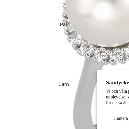
Par
Samtycke 
Barn
Vi och våra 
upplevelse, 
för dessa än
Hantera 