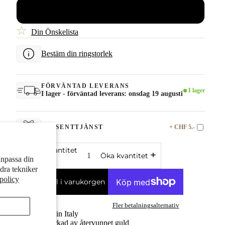
54
☆
Din Önskelista
Bestäm din ringstorlek
FÖRVÄNTAD LEVERANS
I lager
I lager - förväntad leverans: onsdag 19 augusti
+ CHF 5.-
PRESENTTJÄNST
Minska kvantitet
Öka kvantitet
anpassa din
dra tekniker
spolicy
Lägg till i varukorgen
Fler betalningsalternativ
Made in Italy
Tillverkad av återvunnet guld