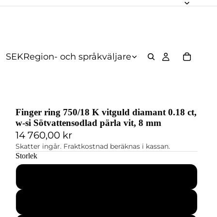
SEK
Region- och språkväljare
Finger ring 750/18 K vitguld diamant 0.18 ct,
w-si Sötvattensodlad pärla vit, 8 mm
14 760,00 kr
Skatter ingår. Fraktkostnad beräknas i kassan.
Storlek
50
52