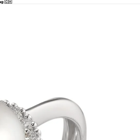
ag 🇨🇭