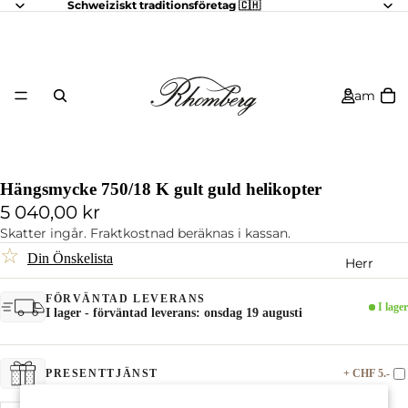
Schweiziskt traditionsföretag 🇨🇭
Dam
Hängsmycke 750/18 K gult guld helikopter
5 040,00 kr
Skatter ingår. Fraktkostnad beräknas i kassan.
☆
Din Önskelista
Herr
FÖRVÄNTAD LEVERANS
I lager
I lager - förväntad leverans: onsdag 19 augusti
+ CHF 5.-
PRESENTTJÄNST