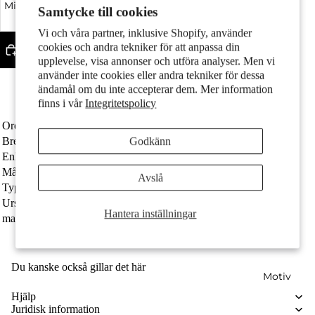
Minska kvantitet
Samtycke till cookies
Öka kvantitet
Par
Vi och våra partner, inklusive Shopify, använder
cookies och andra tekniker för att anpassa din
Lägg till i varukorgen
upplevelse, visa annonser och utföra analyser. Men vi
Made in Germany
använder inte cookies eller andra tekniker för dessa
Tillverkad av återvunnet guld
ändamål om du inte accepterar dem. Mer information
Fri frakt
finns i vår
Integritetspolicy
Ordernummer
516332
Bredd
9 mm
Godkänn
Barn
Enhet
Styck
Målgrupp
Män
Avslå
Typ av smycken
Hängsmycke
Ursprung
Made in Germany
Hantera inställningar
material
750/18 K gult guld
Du kanske också gillar det här
Motiv
Hjälp
Juridisk information