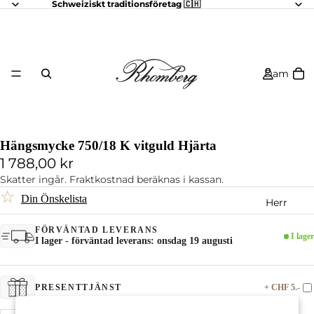
Schweiziskt traditionsföretag 🇨🇭
Dam
Hängsmycke 750/18 K vitguld Hjärta
1 788,00 kr
Skatter ingår. Fraktkostnad beräknas i kassan.
☆
Din Önskelista
Herr
FÖRVÄNTAD LEVERANS
I lager
I lager - förväntad leverans: onsdag 19 augusti
+ CHF 5.-
PRESENTTJÄNST