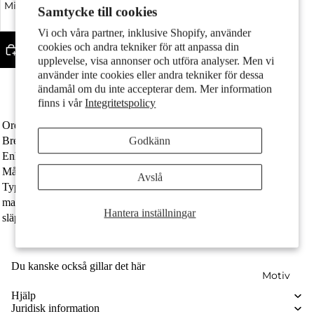
Minska kvantitet
Samtycke till cookies
Öka kvantitet
Par
Vi och våra partner, inklusive Shopify, använder
cookies och andra tekniker för att anpassa din
Lägg till i varukorgen
upplevelse, visa annonser och utföra analyser. Men vi
Tillverkad av återvunnet guld
använder inte cookies eller andra tekniker för dessa
Öglan har en innerdiameter på 3.6 mm
ändamål om du inte accepterar dem. Mer information
Fri frakt
finns i vår
Integritetspolicy
Ordernummer
526267
Bredd
8 mm
Godkänn
Barn
Enhet
Styck
Målgrupp
damer
Avslå
Typ av smycken
Hängsmycke
material
750/18 K vitguld
Hantera inställningar
släpvagnsögla
3.6 mm
Du kanske också gillar det här
Motiv
Hjälp
Juridisk information