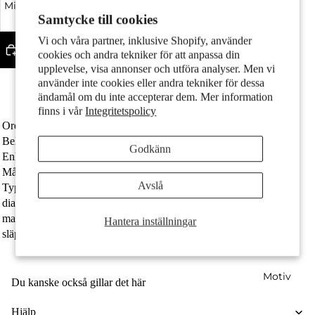
Minska kvantitet
Öka kvantitet
Par
Samtycke till cookies
Vi och våra partner, inklusive Shopify, använder
Lägg till i varukorgen
cookies och andra tekniker för att anpassa din
upplevelse, visa annonser och utföra analyser. Men vi
Fint silver med stämpel 925
använder inte cookies eller andra tekniker för dessa
Öglan har en innerdiameter på 5.2 mm
ändamål om du inte accepterar dem. Mer information
Diametern är 14 mm
finns i vår
Integritetspolicy
Ordernummer
607865
Beläggning
patinerad
Barn
Godkänn
Enhet
Styck
Målgrupp
damer
Avslå
Typ av smycken
Hängsmycke
diameter
14 mm
material
Silver
Hantera inställningar
släpvagnsögla
5.2 mm
Motiv
Du kanske också gillar det här
Hjälp