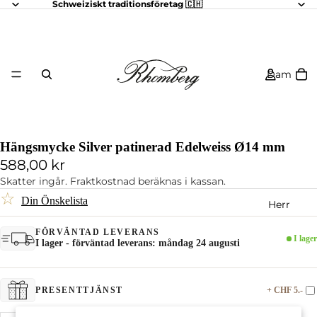
Schweiziskt traditionsföretag 🇨🇭
Dam
Hängsmycke Silver patinerad Edelweiss Ø14 mm
588,00 kr
Skatter ingår. Fraktkostnad beräknas i kassan.
☆
Din Önskelista
Herr
FÖRVÄNTAD LEVERANS
I lager
I lager - förväntad leverans: måndag 24 augusti
+ CHF 5.-
PRESENTTJÄNST