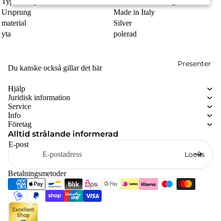
Typ av smycken
Halsband med hänge
Ursprung
Made in Italy
material
Silver
yta
polerad
Presenter
Du kanske också gillar det här
Hjälp
Juridisk information
Service
Info
Företag
Alltid strålande informerad
E-post
Looks
Betalningsmetoder