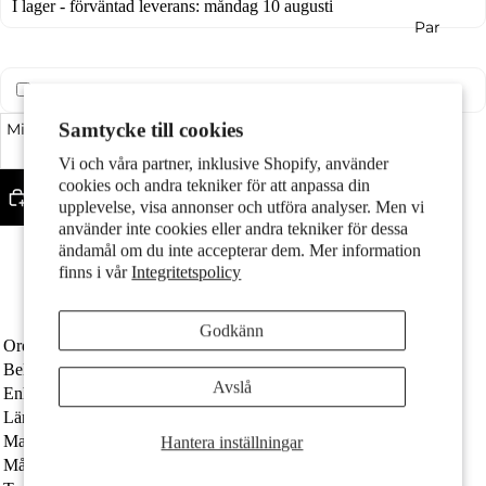
I lager - förväntad leverans: måndag 10 augusti
Par
Presenttjänst (
60,00 kr
)
Samtycke till cookies
Minska kvantitet
Öka kvantitet
Vi och våra partner, inklusive Shopify, använder
cookies och andra tekniker för att anpassa din
Lägg till i varukorgen
upplevelse, visa annonser och utföra analyser. Men vi
Barn
använder inte cookies eller andra tekniker för dessa
Fler betalningsalternativ
ändamål om du inte accepterar dem. Mer information
Made in Italy
finns i vår
Integritetspolicy
Fint silver med stämpel 925
Längden är justerbar upp till 38 cm
Godkänn
Ordernummer
608399
Beläggning
rodiumpläterad, målad
Avslå
Enhet
Styck
Längd justerbar upp till
38 cm
Motiv
Materialtjocklek
0.9 mm
Hantera inställningar
Målgrupp
Barn