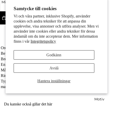
Minska kvantitet
Öka kvantitet
Par
Samtycke till cookies
Vi och våra partner, inklusive Shopify, använder
Lägg till i varukorgen
cookies och andra tekniker för att anpassa din
upplevelse, visa annonser och utföra analyser. Men vi
Fler betalningsalternativ
använder inte cookies eller andra tekniker för dessa
Fint silver med stämpel 925
ändamål om du inte accepterar dem. Mer information
Fri frakt
finns i vår
Integritetspolicy
Ordernummer
608942
Barn
Beläggning
rodiumpläterad
Godkänn
Bredd
12 mm
Enhet
Par
Avslå
Målgrupp
damer
Ringdiameter
12 mm
Hantera inställningar
Typ av smycken
Hopfällbara örhängen
material
Silver
Motiv
Du kanske också gillar det här