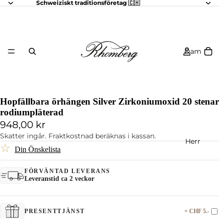
Schweiziskt traditionsföretag 🇨🇭
Dam
Hopfällbara örhängen Silver Zirkoniumoxid 20 stenar
rodiumpläterad
948,00 kr
Skatter ingår. Fraktkostnad beräknas i kassan.
Herr
☆
Din Önskelista
FÖRVÄNTAD LEVERANS
Leveranstid ca 2 veckor
+ CHF 5.-
PRESENTTJÄNST