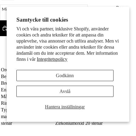
Par
Minska kvantitet
Öka kvantitet
Samtycke till cookies
Lägg till i varukorgen
Vi och våra partner, inklusive Shopify, använder
cookies och andra tekniker för att anpassa din
upplevelse, visa annonser och utföra analyser. Men vi
Fler betalningsalternativ
använder inte cookies eller andra tekniker för dessa
Fint silver med stämpel 925
ändamål om du inte accepterar dem. Mer information
Med 20 gnistrande zirkoniumoxider
Fri frakt
finns i vår
Integritetspolicy
Barn
Ordernummer
609123
Godkänn
Beläggning
rodiumpläterad
Bredd
1.8 mm
Enhet
Par
Avslå
Målgrupp
damer
Ringdiameter
15 mm
Hantera inställningar
Typ av smycken
Hopfällbara örhängen
material
Silver
Motiv
stenar
Zirkoniumoxid 20 stenar