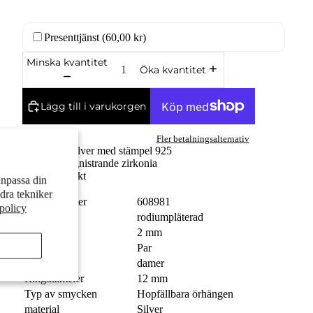
Presenttjänst (
60,00 kr
)
Minska kvantitet
Öka kvantitet
Lägg till i varukorgen
Fler betalningsalternativ
Fint silver med stämpel 925
Med gnistrande zirkonia
Fri frakt
anpassa din
dra tekniker
Ordernummer
608981
spolicy
Beläggning
rodiumpläterad
Bredd
2 mm
Enhet
Par
Målgrupp
damer
Ringdiameter
12 mm
Typ av smycken
Hopfällbara örhängen
material
Silver