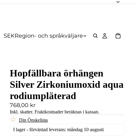
SEK
Region- och språkväljare
Hopfällbara örhängen
Silver Zirkoniumoxid aqua
rodiumpläterad
768,00 kr
Inkl. skatter.
Fraktkostnader
beräknas i kassan.
☆
Din Önskelista
I lager - förväntad leverans: måndag 10 augusti