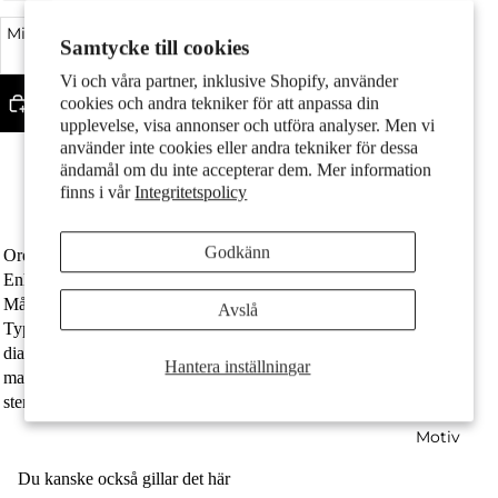
Par
Minska kvantitet
Samtycke till cookies
Öka kvantitet
Vi och våra partner, inklusive Shopify, använder
Lägg till i varukorgen
cookies och andra tekniker för att anpassa din
upplevelse, visa annonser och utföra analyser. Men vi
använder inte cookies eller andra tekniker för dessa
Fler betalningsalternativ
ändamål om du inte accepterar dem. Mer information
Tillverkad av återvunnet guld
finns i vår
Integritetspolicy
Diametern är 6 mm
Fri frakt
Barn
Godkänn
Ordernummer
608011
Enhet
Par
Målgrupp
Flicka
Avslå
Typ av smycken
Örhängen med knoppar
diameter
6 mm
Hantera inställningar
material
750/18 K gult guld
stenar
Diamant odlad i labb 0.02 ct, 2 stenar, w-si
Motiv
Du kanske också gillar det här