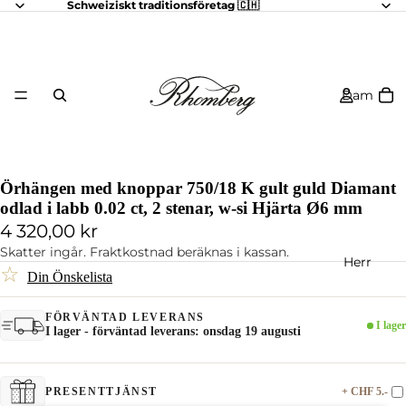
Schweiziskt traditionsföretag 🇨🇭
Dam
Örhängen med knoppar 750/18 K gult guld Diamant
odlad i labb 0.02 ct, 2 stenar, w-si Hjärta Ø6 mm
4 320,00 kr
Skatter ingår. Fraktkostnad beräknas i kassan.
Herr
☆
Din Önskelista
FÖRVÄNTAD LEVERANS
I lager
I lager - förväntad leverans: onsdag 19 augusti
+ CHF 5.-
PRESENTTJÄNST