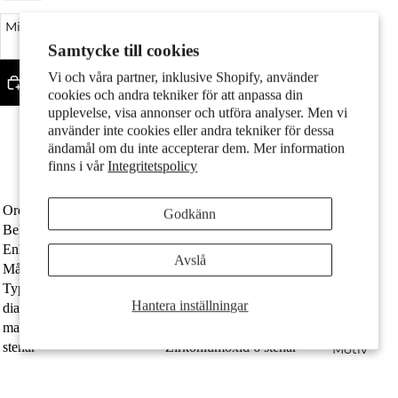
Par
Minska kvantitet
Öka kvantitet
Samtycke till cookies
Vi och våra partner, inklusive Shopify, använder
Lägg till i varukorgen
cookies och andra tekniker för att anpassa din
upplevelse, visa annonser och utföra analyser. Men vi
Fint silver med stämpel 925
Med 6 gnistrande zirkoniumoxider
använder inte cookies eller andra tekniker för dessa
Diametern är 7 mm
ändamål om du inte accepterar dem. Mer information
Silver med guldplätering
finns i vår
Integritetspolicy
Fri frakt
Barn
Ordernummer
608919
Godkänn
Beläggning
guldpläterad
Enhet
Par
Avslå
Målgrupp
damer
Typ av smycken
Örhängen med knoppar
Hantera inställningar
diameter
7 mm
material
Silver
stenar
Zirkoniumoxid 6 stenar
Motiv