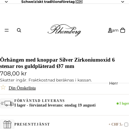
Schweiziskt traditionsföretag 🇨🇭
Dam
Örhängen med knoppar Silver Zirkoniumoxid 6
stenar ros guldpläterad Ø7 mm
708,00 kr
Skatter ingår. Fraktkostnad beräknas i kassan.
Herr
☆
Din Önskelista
FÖRVÄNTAD LEVERANS
I lager
I lager - förväntad leverans: onsdag 19 augusti
+ CHF 5.-
PRESENTTJÄNST