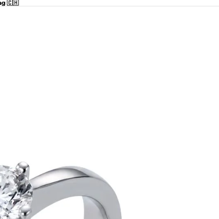
ag 🇨🇭