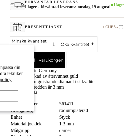
FÖRVÄNTAD LEVERANS
I lager
I lager - förväntad leverans: onsdag 19 augusti
+ CHF 5.-
PRESENTTJÄNST
Minska kvantitet
Öka kvantitet
Lägg till i varukorgen
anpassa din
Made in Germany
dra tekniker
Tillverkad av återvunnet guld
spolicy
Med en gnistrande diamant i si kvalitet
Ringbredden är 3 mm
Fri frakt
Ordernummer
561411
Beläggning
rodiumpläterad
Enhet
Styck
Materialtjocklek
1.3 mm
Målgrupp
damer